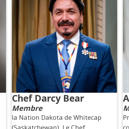
Chef Darcy Bear
A
Membre
M
la Nation Dakota de Whitecap
P
(Saskatchewan), Le Chef
c