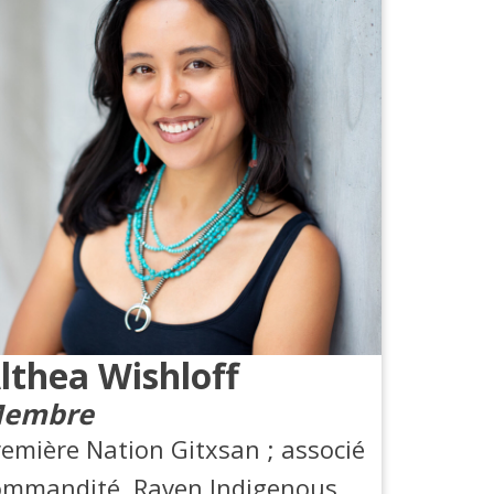
lthea Wishloff
embre
remière Nation Gitxsan ; associé
ommandité, Raven Indigenous