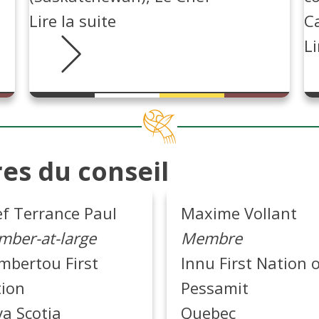
Lire la suite
C
Li
es du conseil
f Terrance Paul
Maxime Vollant
ber-at-large
Membre
bertou First
Innu First Nation 
ion
Pessamit
a Scotia
Quebec