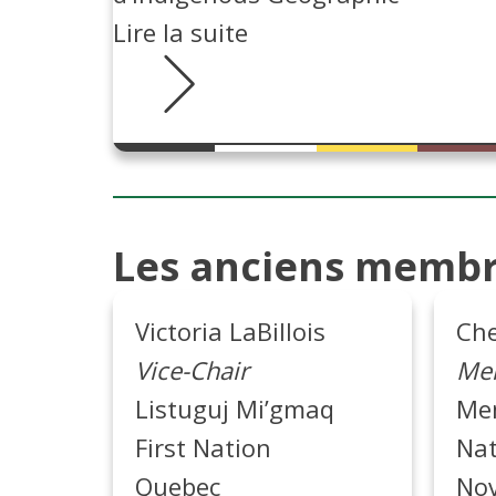
Lire la suite
Les anciens membr
Victoria LaBillois
Che
Vice-Chair
Mem
Listuguj Mi’gmaq
Mem
First Nation
Nat
Quebec
Nov