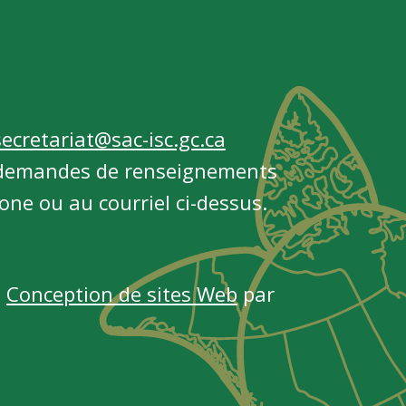
ecretariat@sac-isc.gc.ca
s demandes de renseignements
ne ou au courriel ci-dessus.
s
Conception de sites Web
par