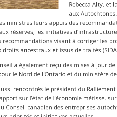
Rebecca Alty, et l
aux Autochtones,
les ministres leurs appuis des recommanda
 aux réserves, les initiatives d’infrastructu
des recommandations visant à corriger les pr
 droits ancestraux et issus de traités (SIDA
onseil a également reçu des mises à jour de
r le Nord de l'Ontario et du ministère de
si rencontrés le président du Ralliement 
apport sur l’état de l’économie métisse.
sur
du Conseil canadien des entreprises autocht
s priorités et initiatives actuelles.