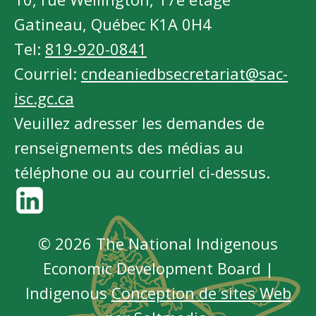
Gatineau, Québec K1A 0H4
Tel:
819-920-0841
Courriel:
cndeaniedbsecretariat@sac-
isc.gc.ca
Veuillez adresser les demandes de
renseignements des médias au
téléphone ou au courriel ci-dessus.
© 2026 The National Indigenous
Economic Development Board |
Indigenous
Conception de sites Web